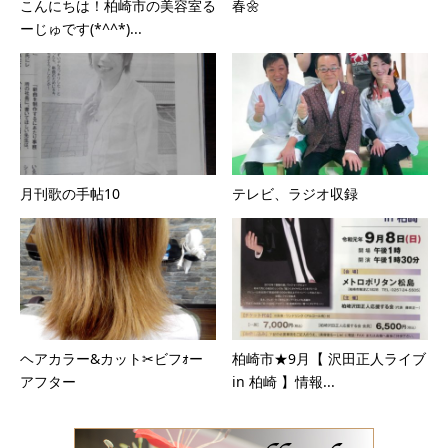
こんにちは！柏崎市の美容室る
春🌼
ーじゅです(*^^*)...
月刊歌の手帖10
テレビ、ラジオ収録
ヘアカラー&カット✂ビフｫー
柏崎市★9月【 沢田正人ライブ
アフター
in 柏崎 】情報...