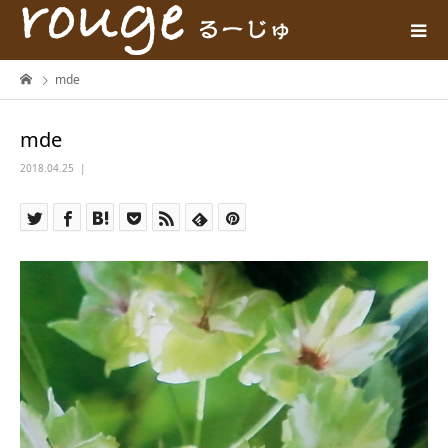
mde
mde
2018.04.25