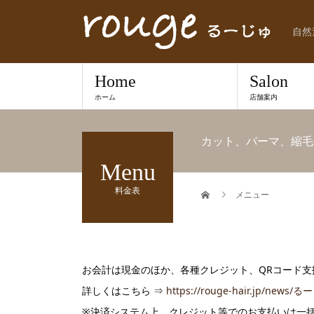
自然
Home
Salon
ホーム
店舗案内
カット、パーマ、縮毛
Menu
料金表
メニュー
お会計は現金のほか、各種クレジット、QRコード支
詳しくはこちら ⇒
https://rouge-hair.jp/new
※決済システム上、クレジット等でのお支払いは一