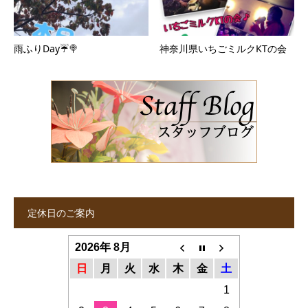
雨ふりDay☔🍭
神奈川県いちごミルクKTの会
定休日のご案内
2026年 8月
日
月
火
水
木
金
土
1