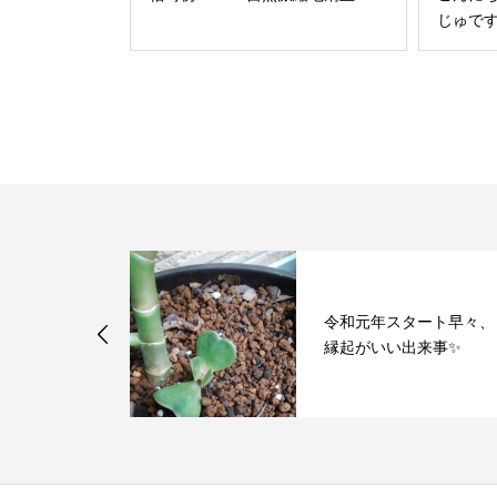
じゅです(
令和元年スタート早々、
リング最終日
縁起がいい出来事✨