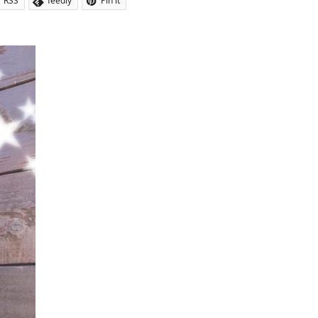
RSS
feedly
Pin it