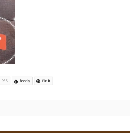
RSS
feedly
Pin it