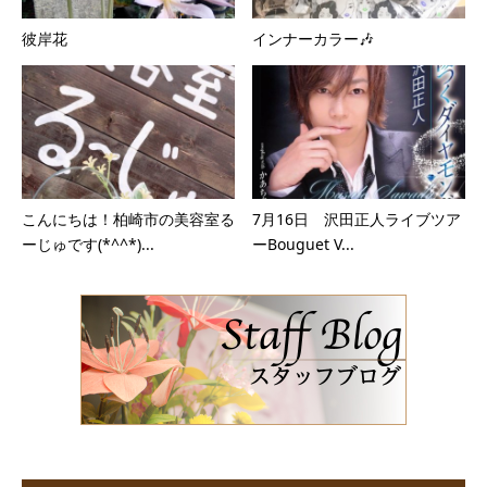
彼岸花
インナーカラー🎶
こんにちは！柏崎市の美容室る
7月16日 沢田正人ライブツア
ーじゅです(*^^*)...
ーBouguet V...