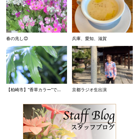
春の兆し😊
兵庫、愛知、滋賀
【柏崎市】”香草カラー”で...
京都ラジオ生出演