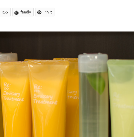
RSS
feedly
Pin it