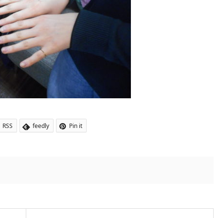
RSS
feedly
Pin it