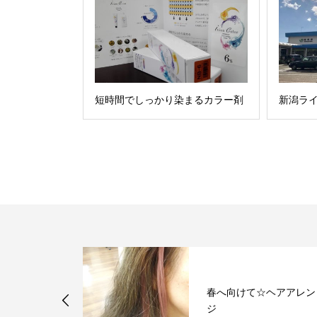
短時間でしっかり染まるカラー剤
新潟ラ
一晩でなくな
春へ向けて☆ヘアアレン
ジ