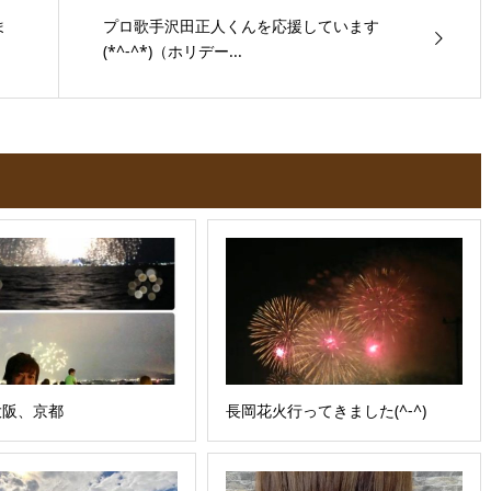
ま
プロ歌手沢田正人くんを応援しています
(*^-^*)（ホリデー...
大阪、京都
長岡花火行ってきました(^-^)