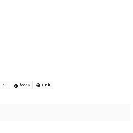
RSS
feedly
Pin it