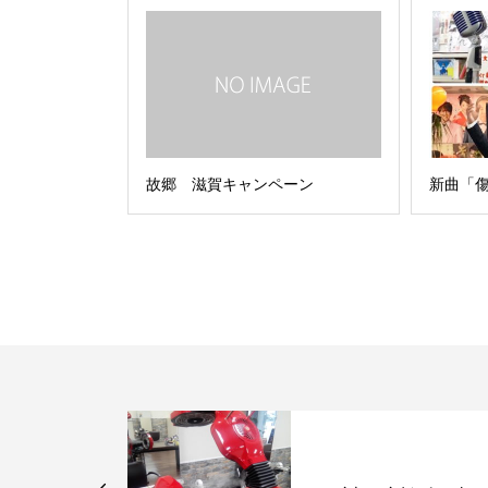
故郷 滋賀キャンペーン
新曲「
んの歌謡ショ