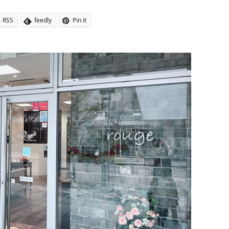
RSS
feedly
Pin it