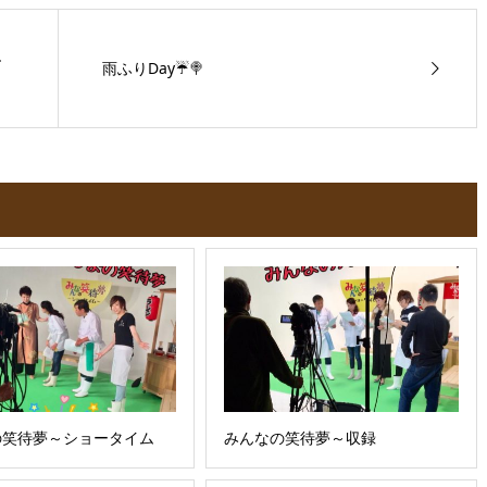
.
雨ふりDay☔🍭
の笑待夢～ショータイム
みんなの笑待夢～収録