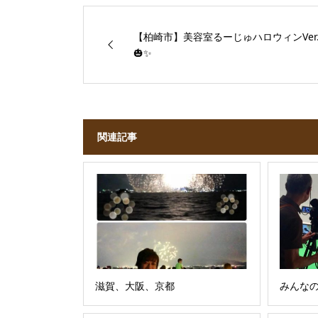
【柏崎市】美容室るーじゅハロウィンVer
🎃✨
関連記事
滋賀、大阪、京都
みんな