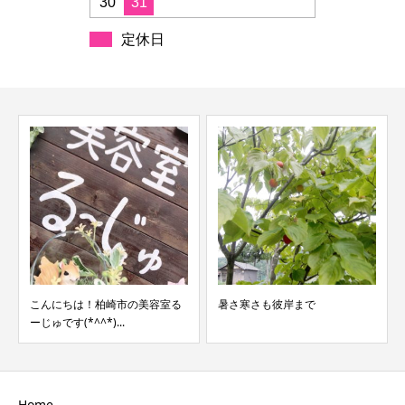
30
31
定休日
んにちは！柏崎市の美容室る
暑さ寒さも彼岸まで
長岡花火
じゅです(*^^*)...
Home