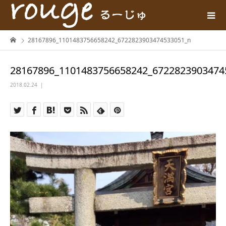
28167896_1101483756658242_6722823903474533051_n
28167896_1101483756658242_6722823903474
2018.02.24