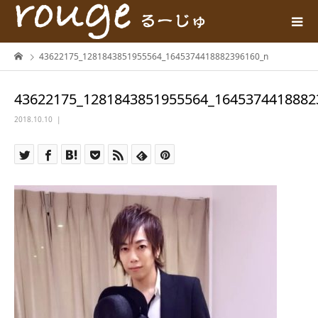
43622175_1281843851955564_1645374418882396160_n
43622175_1281843851955564_1645374418882
2018.10.10