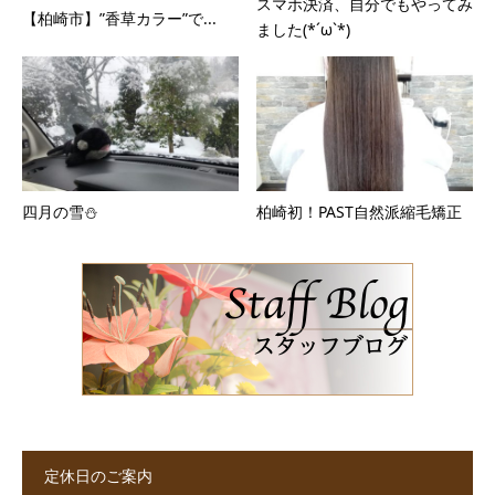
スマホ決済、自分でもやってみ
【柏崎市】”香草カラー”で...
ました(*´ω`*)
四月の雪⛄
柏崎初！PAST自然派縮毛矯正
定休日のご案内