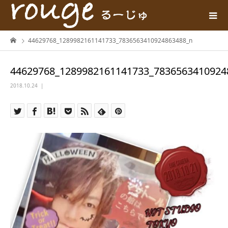
44629768_1289982161141733_7836563410924863488_n
44629768_1289982161141733_7836563410924
2018.10.24