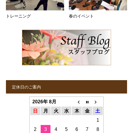
トレーニング
春のイベント
定休日のご案内
2026年 8月
日
月
火
水
木
金
土
1
2
3
4
5
6
7
8