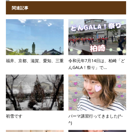
関連記事
福井、京都、滋賀、愛知、三重
令和元年7月14日は、柏崎「ど
んGALA！祭り」で...
初雪です
パーマ講習行ってきました(^-
^)